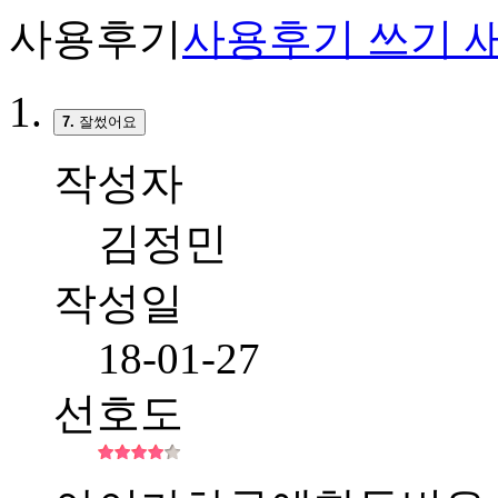
사용후기
사용후기 쓰기
새
7.
잘썼어요
작성자
김정민
작성일
18-01-27
선호도