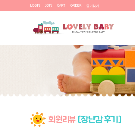
LOGIN
JOIN
CART
ORDER
즐겨찾기